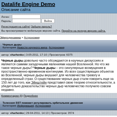
Datalife Engine Demo
Описание сайта
Логин:
Пароль:
Регистрация на сайте!
Забыли пароль?
Вы просматриваете мобильную версию сайта.
Перейти на полную версию сайта.
Эфиродинамика
»
Астрономия
Черные дыры
Категория:
Новости научного мира
,
Астрономия
автор:
vharhenko
| 3-05-2011, 17:10 | Просмотров: 6375
Черные дыры
довольно часто обсуждаются в научных дискуссиях и
являются самими загадочными явлениями нашей Вселенной. Но что же
такое черные дыры?
Черные дыры
– это сингулярные возмущения в
пространственно-временном континууме. Из всех существующих объектов
во Вселенной, черные дыры внушают для человечества тревогу и
определенный страх. О существовании черных дыр стали говорить еще за
150 лет до того, как
Эйнштейн
представил свою теорию относительности, а
убедительно доказательство черных дыр человечество получило совсем
недавно.
Комментарии (0)
Подробнее
Телескоп SST поможет регулировать орбитальное движение
Категория:
Информация
,
Астрономия
автор:
vharhenko
| 29-04-2011, 14:13 | Просмотров: 3574