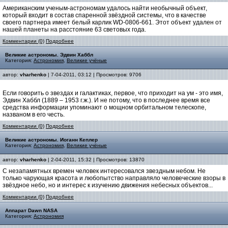
Американским ученым-астрономам удалось найти необычный объект,
который входит в состав спаренной звёздной системы, что в качестве
своего партнера имеет белый карлик WD-0806-661. Этот объект удален от
нашей планеты на расстояние 63 световых года.
Комментарии (0)
Подробнее
Великие астрономы. Эдвин Хаббл
Категория:
Астрономия
,
Великие учёные
автор:
vharhenko
| 7-04-2011, 03:12 | Просмотров: 9706
Если говорить о звездах и галактиках, первое, что приходит на ум - это имя,
Эдвин Хаббл (1889 – 1953 г.ж.). И не потому, что в последнее время все
средства информации упоминают о мощном орбитальном телескопе,
названом в его честь.
Комментарии (0)
Подробнее
Великие астрономы. Иоганн Кеплер
Категория:
Астрономия
,
Великие учёные
автор:
vharhenko
| 2-04-2011, 15:32 | Просмотров: 13870
С незапамятных времен человек интересовался звездным небом. Не
только чарующая красота и любопытство направляло человеческие взоры в
звёздное небо, но и интерес к изучению движения небесных объектов...
Комментарии (0)
Подробнее
Аппарат Dawn NASA
Категория:
Астрономия