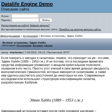
Datalife Engine Demo
Описание сайта
Логин:
Пароль:
Регистрация на сайте!
Забыли пароль?
Вы просматриваете мобильную версию сайта.
Перейти на полную версию сайта.
Эфиродинамика
»
Астрономия
» Великие астрономы. Эдвин Хаббл
Великие астрономы. Эдвин Хаббл
Категория:
Астрономия
,
Великие учёные
автор:
vharhenko
| 7-04-2011, 03:12 | Просмотров: 9707
Если говорить о звездах и галактиках, первое, что приходит на ум - это имя,
Эдвин Хаббл (1889 – 1953 г.ж.). И не потому, что в последнее время все
средства информации упоминают о мощном орбитальном телескопе,
названом в его честь. Просто этот ученый в свое время доказал звездность
внегалактических туманностей, которые именуются галактиками, а также
ему удалось рассчитать расстояния до некоторых из них. Современные
исследователи используют структурную классификацию галактик,
разработанную Хабблом.
Эдвин Хаббл (1889 – 1953 г.ж.)
Американский астроном оставил после себя огромное наследие –