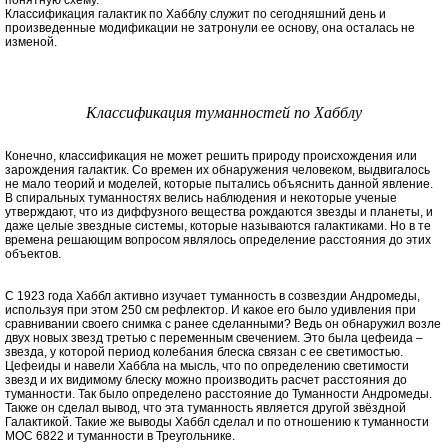
понятную схему.
Классификация галактик по Хабблу служит по сегодняшний день и
произведенные модификации не затронули ее основу, она осталась не
изменой.
Классификация туманностей по Хабблу
Конечно, классификация не может решить природу происхождения или
зарождения галактик. Со времен их обнаружения человеком, выдвигалось
не мало теорий и моделей, которые пытались объяснить данной явление.
В спиральных туманностях велись наблюдения и некоторые ученые
утверждают, что из диффузного вещества рождаются звезды и планеты, и
даже целые звездные системы, которые называются галактиками. Но в те
времена решающим вопросом являлось определение расстояния до этих
объектов.
С 1923 года Хаббл активно изучает туманность в созвездии Андромеды,
используя при этом 250 см рефлектор. И какое его было удивления при
сравнивании своего снимка с ранее сделанными? Ведь он обнаружил возле
двух новых звезд третью с переменным свечением. Это была цефеида –
звезда, у которой период колебания блеска связан с ее светимостью.
Цефеиды и навели Хаббла на мысль, что по определению светимости
звезд и их видимому блеску можно производить расчет расстояния до
туманности. Так было определено расстояние до Туманности Андромеды.
Также он сделал вывод, что эта туманность является другой звёздной
Галактикой. Такие же выводы Хаббл сделал и по отношению к туманности
МОС 6822 и туманности в Треугольнике.