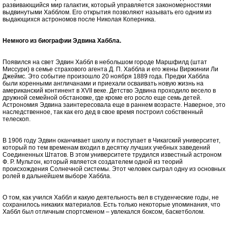
развивающийся мир галактик, который управляется закономерностями
выдвинутыми Хабблом. Его открытия позволяют называть его одним из
выдающихся астрономов после Николая Коперника.
Немного из биографии Эдвина Хаббла.
Появился на свет Эдвин Хаббл в небольшом городе Маршфилд (штат
Миссури) в семье страхового агента Д. П. Хаббла и его жены Виржинии Ли
Джеймс. Это событие произошло 20 ноября 1889 года. Предки Хаббла
были коренными англичанами и приехали осваивать новую жизнь на
американский континент в XVII веке. Детство Эдвина проходило весело в
дружной семейной обстановке, где кроме его росло еще семь детей.
Астрономия Эдвина заинтересовала еще в раннем возрасте. Наверное, это
наследственное, так как его дед в свое время построил собственный
телескоп.
В 1906 году Эдвин оканчивает школу и поступает в Чикагский университет,
который по тем временам входил в десятку лучших учебных заведений
Соединенных Штатов. В этом университете трудился известный астроном
Ф. Р. Мультон, который является создателем одной из теорий
происхождения Солнечной системы. Этот человек сыграл одну из основных
ролей в дальнейшем выборе Хаббла.
О том, как учился Хаббл и какую деятельность вел в студенческие годы, не
сохранилось никаких материалов. Есть только некоторые упоминания, что
Хаббл был отличным спортсменом – увлекался боксом, баскетболом.