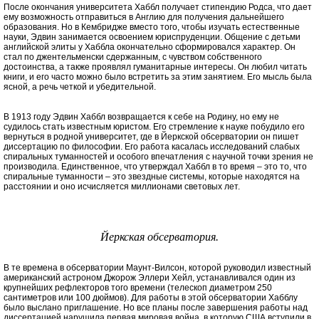
После окончания университета Хаббл получает стипендию Родса, что дает
ему возможность отправиться в Англию для получения дальнейшего
образования. Но в Кембридже вместо того, чтобы изучать естественные
науки, Эдвин занимается освоением юриспруденции. Общение с детьми
английской элиты у Хаббла окончательно сформировался характер. Он
стал по джентельменски сдержанным, с чувством собственного
достоинства, а также проявлял гуманитарные интересы. Он любил читать
книги, и его часто можно было встретить за этим занятием. Его мысль была
ясной, а речь четкой и убедительной.
В 1913 году Эдвин Хаббл возвращается к себе на Родину, но ему не
судилось стать известным юристом. Его стремление к науке побудило его
вернуться в родной университет, где в Йеркской обсерватории он пишет
диссертацию по философии. Его работа касалась исследований слабых
спиральных туманностей и особого впечатления с научной точки зрения не
производила. Единственное, что утверждал Хаббл в то время – это то, что
спиральные туманности – это звездные системы, которые находятся на
расстоянии и оно исчисляется миллионами световых лет.
Йеркская обсерватория.
В те времена в обсерватории Маунт-Вилсон, которой руководил известный
американский астроном Джорож Эллери Хейл, устанавливался один из
крупнейших рефлекторов того времени (телескоп диаметром 250
сантиметров или 100 дюймов). Для работы в этой обсерватории Хабблу
было выслано приглашение. Но все планы после завершения работы над
диссертацией нарушила первая мировая война, в которую США вступили в