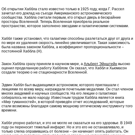
Об открытии Хаббла стало известно только в 1925 году, когда Г. Рассел
зачитал его доклад на съезде Американского астрономического
сообщества. Хаббла считали первым, кто открыл дверь в бескрайние
просторы Вселенной. Теперь Вселенная приобрела реальное
пространство, которое заполнено звездами и галактическими системами.
Хаббл также установил, что галактики способны разлетаться друг от друга и
по мере их удаления скорость линейно увеличивается. Такая зависимость
была названа законом Хаббла, а коэффициент пропорциональности –
постоянной Хаббла (Н).
Закон Хаббла сразу приняли в научном мире, а
Альберт Эйнштейн
высоко
оценил проделанную работу Хабблом. Он сказал, что Хаббл и Хьюмасон
создали теорию о не стационарности Вселенной.
Эдвин Хаббл был выдающимся астрономом, которого приглашали с
лекциями по всему миру, награждали почетными медалями. Он стал членом
многих академий и научных сообществ. На его лекции о галактиках
собиралось не мало народу. Известным трудом Хаббла является книга
«Мир туманностей», в которой приведён отчет исследований, которые
стали возможны благодаря самому мощному оптическому инструменту того
времени.
Хаббл упорно работал, и это не могло не сказаться на его здоровье. В 1949
году он переносит тяжелый инфаркт. Но и это его не останавливало, и
только слегка оправившись от болезни – он начинает опять работать. Он