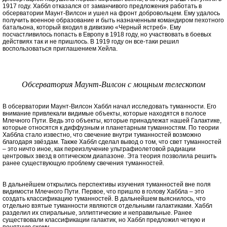
1917 году. Хаббл отказался от заманчивого предложения работать в
обсерватории Маунт-Вилсон и ушел на фронт добровольцем. Ему удалось
получить военное образование и быть назначенным командиром пехотного
батальона, который входил в дивизию «Черный ястреб». Ему
посчастливилось попасть в Европу в 1918 году, но участвовать в боевых
действиях так и не пришлось. В 1919 году он все-таки решил
воспользоваться приглашением Хейла.
Обсерватория Маунт-Вилсон с мощным телескопом
В обсерватории Маунт-Вилсон Хаббл начал исследовать туманности. Его
внимание привлекали видимые объекты, которые находятся в полосе
Млечного Пути. Ведь это объекты, которые принадлежат нашей Галактике,
которые относятся к диффузным и планетарным туманностям. По теории
Хаббла стало известно, что свечение внутри туманностей возможно
благодаря звёздам. Также Хаббл сделал вывод о том, что свет туманностей
– это ничто иное, как переизлучение ультрафиолетовой радиации
центровых звезд в оптическом диапазоне. Эта теория позволила решить
ранее существующую проблему свечения туманностей.
В дальнейшем открылись перспективы изучения туманностей вне поля
видимости Млечного Пути. Первое, что пришло в голову Хаббла – это
создать классификацию туманностей. В дальнейшем выяснилось, что
отдельно взятые туманности являются отдельными галактиками. Хаббл
разделил их спиральные, эллиптические и неправильные. Ранее
существовали классификации галактик, но Хаббл предложил четкую и