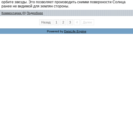
орбите звезды. Это позволяет производить снимки поверхности Солнца
ранее не видимой для землян стороны.
Комментарии (0)
Подробнее
Назад
1
2
3
4
Далее
Powered by
DataLife Engine