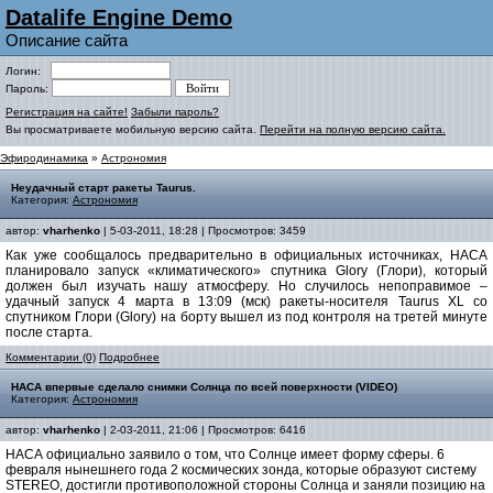
Datalife Engine Demo
Описание сайта
Логин:
Пароль:
Регистрация на сайте!
Забыли пароль?
Вы просматриваете мобильную версию сайта.
Перейти на полную версию сайта.
Эфиродинамика
»
Астрономия
Неудачный старт ракеты Taurus.
Категория:
Астрономия
автор:
vharhenko
| 5-03-2011, 18:28 | Просмотров: 3459
Как уже сообщалось предварительно в официальных источниках, НАСА
планировало запуск «климатического» спутника Glory (Глори), который
должен был изучать нашу атмосферу. Но случилось непоправимое –
удачный запуск 4 марта в 13:09 (мск) ракеты-носителя Taurus XL со
спутником Глори (Glory) на борту вышел из под контроля на третей минуте
после старта.
Комментарии (0)
Подробнее
НАСА впервые сделало снимки Солнца по всей поверхности (VIDEO)
Категория:
Астрономия
автор:
vharhenko
| 2-03-2011, 21:06 | Просмотров: 6416
НАСА официально заявило о том, что Солнце имеет форму сферы. 6
февраля нынешнего года 2 космических зонда, которые образуют систему
STEREO, достигли противоположной стороны Солнца и заняли позицию на