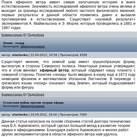
Поиск эфирного ветра имеет самую запутанную историю в книге
естествознания. Значимость исследований эфирного ветра очень велика и
выходит за границы исследований любого частного физического явления:
первые результаты в данной области появились давно и вызвали
противоречия в естествознании. Существует «нулевой результат»
экспериментов А. Майкельсона и Э. Морли, которые проводились в 1881 и
1887 годах.
Комментарии (0)
Подробнее
Земля - геоид.
Категория:
Эфиродинамика
автор:
vharhenko
| 21-04-2012, 18:58 | Просмотров: 8358
Существует мнение, что земной шар имеет грушеобразную форму,
вытянутую в сторону Северного полюса. Некоторые ученые утверждают,
что в этом виноват
эфирный ветер
, который обдувает нашу планету с
северной стороны. Понятие «геоид» было введено в науку еще в 1873 году
немецким физиком и математиком Иоганном Листингом. В переводе с
греческого языка «геоид» означает «вид Земли», который подразумевает
форму или фигуру.
Комментарии (0)
Подробнее
Столетняя война против теории эфира
Категория:
Эфиродинамика
автор:
vharhenko
| 24-05-2011, 19:44 | Просмотров: 7083
Данная статья написана на основе сборника статей доктора технических
наук В.А. Ацюковского, который сделал большой вклад в развитие теории
эфира и эфиродинамики. Благодаря работе Ацюковского и многих работ
других экспериментаторов в области эфирного ветра нам удалось