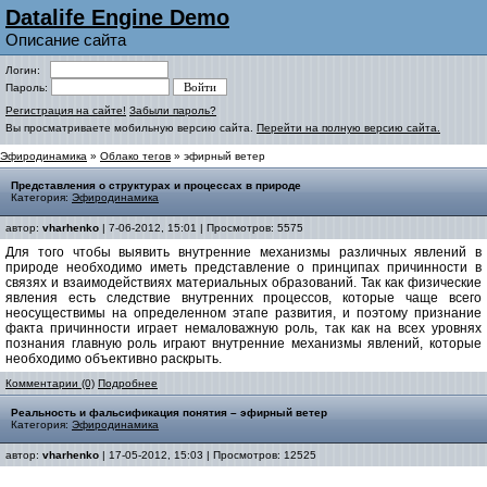
Datalife Engine Demo
Описание сайта
Логин:
Пароль:
Регистрация на сайте!
Забыли пароль?
Вы просматриваете мобильную версию сайта.
Перейти на полную версию сайта.
Эфиродинамика
»
Облако тегов
» эфирный ветер
Представления о структурах и процессах в природе
Категория:
Эфиродинамика
автор:
vharhenko
| 7-06-2012, 15:01 | Просмотров: 5575
Для того чтобы выявить внутренние механизмы различных явлений в
природе необходимо иметь представление о принципах причинности в
связях и взаимодействиях материальных образований. Так как физические
явления есть следствие внутренних процессов, которые чаще всего
неосуществимы на определенном этапе развития, и поэтому признание
факта причинности играет немаловажную роль, так как на всех уровнях
познания главную роль играют внутренние механизмы явлений, которые
необходимо объективно раскрыть.
Комментарии (0)
Подробнее
Реальность и фальсификация понятия – эфирный ветер
Категория:
Эфиродинамика
автор:
vharhenko
| 17-05-2012, 15:03 | Просмотров: 12525