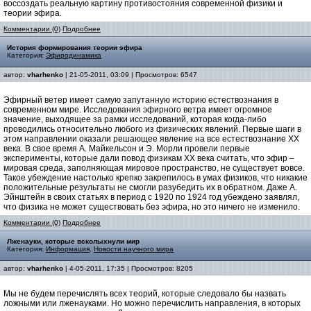
воссоздать реальную картину противостояния современной физики и
теории эфира.
Комментарии (0)
Подробнее
История формирования теории эфира
Категория:
Эфиродинамика
автор:
vharhenko
| 21-05-2011, 03:09 | Просмотров: 6547
Эфирный ветер имеет самую запутанную историю естествознания в
современном мире. Исследования эфирного ветра имеет огромное
значение, выходящее за рамки исследований, которая когда-либо
проводились относительно любого из физических явлений. Первые шаги в
этом направлении оказали решающее явление на все естествознание XX
века. В свое время А. Майкельсон и Э. Морли провели первые
эксперименты, которые дали повод физикам XX века считать, что эфир –
мировая среда, заполняющая мировое пространство, не существует вовсе.
Такое убеждение настолько крепко закрепилось в умах физиков, что никакие
положительные результаты не смогли разубедить их в обратном. Даже А.
Эйнштейн в своих статьях в период с 1920 по 1924 год убеждено заявлял,
что физика не может существовать без эфира, но это ничего не изменило.
Комментарии (0)
Подробнее
Лженауки, которые всколыхнули мир
Категория:
Информация
,
Новости научного мира
автор:
vharhenko
| 4-05-2011, 17:35 | Просмотров: 8205
Мы не будем перечислять всех теорий, которые следовало бы назвать
ложными или лженауками. Но можно перечислить направления, в которых