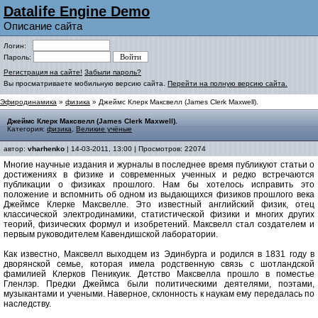
Datalife Engine Demo
Описание сайта
Логин:
Пароль:
Регистрация на сайте!
Забыли пароль?
Вы просматриваете мобильную версию сайта.
Перейти на полную версию сайта.
Эфиродинамика
»
физика
» Джеймс Клерк Максвелл (James Clerk Maxwell).
Джеймс Клерк Максвелл (James Clerk Maxwell).
Категория:
физика
,
Великие учёные
автор:
vharhenko
| 14-03-2011, 13:00 | Просмотров: 22074
Многие научные издания и журналы в последнее время публикуют статьи о
достижениях в физике и современных ученных и редко встречаются
публикации о физиках прошлого. Нам бы хотелось исправить это
положение и вспомнить об одном из выдающихся физиков прошлого века
Джеймсе Клерке Максвелле. Это известный английский физик, отец
классической электродинамики, статистической физики и многих других
теорий, физических формул и изобретений. Максвелл стал создателем и
первым руководителем Кавендишской лаборатории.
Как известно, Максвелл выходцем из Эдинбурга и родился в 1831 году в
дворянской семье, которая имела родственную связь с шотландской
фамилией Клерков Пеникуик. Детство Максвелла прошло в поместье
Гленлэр. Предки Джеймса были политическими деятелями, поэтами,
музыкантами и учеными. Наверное, склонность к наукам ему передалась по
наследству.