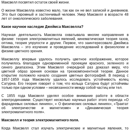
Максвелл посвятил остаток своей жизни.
О жизни Максвелла известно мало, так как он не вел записей и дневников.
Это был скромный и застенчивый человек. Умер Максвелл в возрасте 48
лет от онкологического заболевания.
Какое научное наследие Джеймса Максвелла?
Научная деятельность Максвелла охватывала многие направления в
физике: теория электромагнитных явлений, кинематическая теория газов,
оптика, теория упругости и другие. Первое, что заинтересовало Джеймса
Максвелла – это изучение и проведение исследований в физиологии и
физике цветного зрения.
Максвеллу впервые удалось получить цветное изображение, которое
получилось благодаря одновременной проекции красного, зеленного и
синего диапазона. Этим Максвелл очередной раз доказал миру, что
цветной образ зрения основан на трехкомпонентной теории. Данное
открытие положило начало создания цветных фотографий. В период с
1857-1859 года Максвеллу удалось исследовать устойчивость колец
Сатурна. Его теория говорит о том, что кольца Сатурна будут устойчивы
только при одном условии – несвязанности между собой частиц или тел.
С 1855 года Максвелл уделял особое внимание работе в области
электродинамики. Существует несколько научных работ этого периода «О
фарадеевых силовых линиях», « О физических силовых линиях», «Трактат
об электричестве и магнетизме» и «Динамическая теория
электромагнитного поля».
Максвелл и теория электромагнитного поля.
Когда Максвелл стал изучать электрические и магнитные явления, то