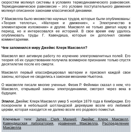
скоростям молекул системы в условиях термодинамического равновесия.
Термодинамическое равновесие – это условие поступательного движения
молекул описанное законами классической динамики.
У Максвелла было множество научных трудов, которые были опубликованы:
«Теория теплоты», «Материя и движение», « Электричество в
элементарном изложении» и другие. Максвелл не только двигал науку в
период, но и интересовался ее историей. В свое время ему удалось
опубликовать труды Г. Кавендиша, которые он дополнил своими
комментариями.
Чем запомнился миру Джеймс Клерк Максвелл?
Максвелл вел активную работу по изучению электромагнитных полей. Его
теория об их существовании получила всемирное признание только спустя
десятилетие после его смерти.
Максвелл первый классифицировал материи и присвоил каждой свои
законы, которые не сводились к законам механики Ньютона.
О максвелле писали многие ученные. Физик Р. Фейнман сказал о нем, что
Максвелл, открывший законы электродинамики, смотрел через века в
будущее.
Эпилог.
Джеймс Клерк Максвелл умер 5 ноября 1879 года в Кембридже. Его
похоронили в небольшой шотландской деревушке возле его любимой
церкви, которая находится не далеко возле его родового поместья.
Ключевые теги:
James Clerk Maxwell
,
Джеймс Клерк Максвелл
,
Кавендишская лаборатория
,
уравнения Максвелла
,
Распределение
Максвелла