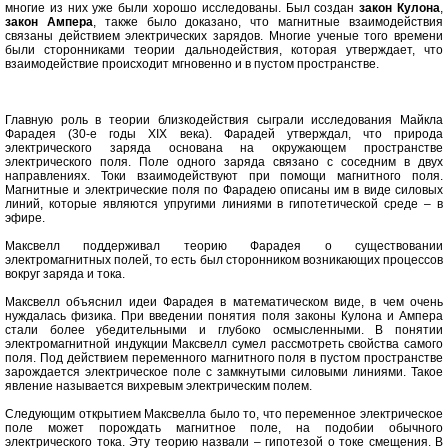
многие из них уже были хорошо исследованы. Был создан
закон Кулона
,
закон Ампера
, также было доказано, что магнитные взаимодействия
связаны действием электрических зарядов. Многие ученые того времени
были сторонниками теории дальнодействия, которая утверждает, что
взаимодействие происходит мгновенно и в пустом пространстве.
Главную роль в теории близкодействия сыграли исследования Майкла
Фарадея (30-е годы XIX века). Фарадей утверждал, что природа
электрического заряда основана на окружающем пространстве
электрического поля. Поле одного заряда связано с соседним в двух
направлениях. Токи взаимодействуют при помощи магнитного поля.
Магнитные и электрические поля по Фарадею описаны им в виде силовых
линий, которые являются упругими линиями в гипотетической среде – в
эфире.
Максвелл поддерживал теорию Фарадея о существовании
электромагнитных полей, то есть был сторонником возникающих процессов
вокруг заряда и тока.
Максвелл объяснил идеи Фарадея в математическом виде, в чем очень
нуждалась физика. При введении понятия поля законы Кулона и Ампера
стали более убедительными и глубоко осмысленными. В понятии
электромагнитной индукции Максвелл сумел рассмотреть свойства самого
поля. Под действием переменного магнитного поля в пустом пространстве
зарождается электрическое поле с замкнутыми силовыми линиями. Такое
явление называется вихревым электрическим полем.
Следующим открытием Максвелла было то, что переменное электрическое
поле может порождать магнитное поле, на подобии обычного
электрического тока. Эту теорию назвали – гипотезой о токе смещения. В