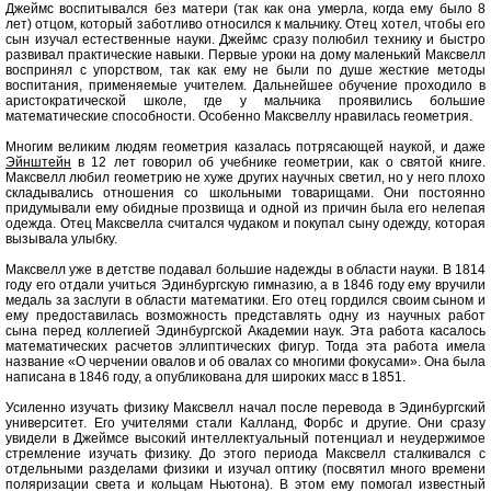
Джеймс воспитывался без матери (так как она умерла, когда ему было 8
лет) отцом, который заботливо относился к мальчику. Отец хотел, чтобы его
сын изучал естественные науки. Джеймс сразу полюбил технику и быстро
развивал практические навыки. Первые уроки на дому маленький Максвелл
воспринял с упорством, так как ему не были по душе жесткие методы
воспитания, применяемые учителем. Дальнейшее обучение проходило в
аристократической школе, где у мальчика проявились большие
математические способности. Особенно Максвеллу нравилась геометрия.
Многим великим людям геометрия казалась потрясающей наукой, и даже
Эйнштейн
в 12 лет говорил об учебнике геометрии, как о святой книге.
Максвелл любил геометрию не хуже других научных светил, но у него плохо
складывались отношения со школьными товарищами. Они постоянно
придумывали ему обидные прозвища и одной из причин была его нелепая
одежда. Отец Максвелла считался чудаком и покупал сыну одежду, которая
вызывала улыбку.
Максвелл уже в детстве подавал большие надежды в области науки. В 1814
году его отдали учиться Эдинбургскую гимназию, а в 1846 году ему вручили
медаль за заслуги в области математики. Его отец гордился своим сыном и
ему предоставилась возможность представлять одну из научных работ
сына перед коллегией Эдинбургской Академии наук. Эта работа касалось
математических расчетов эллиптических фигур. Тогда эта работа имела
название «О черчении овалов и об овалах со многими фокусами». Она была
написана в 1846 году, а опубликована для широких масс в 1851.
Усиленно изучать физику Максвелл начал после перевода в Эдинбургский
университет. Его учителями стали Калланд, Форбс и другие. Они сразу
увидели в Джеймсе высокий интеллектуальный потенциал и неудержимое
стремление изучать физику. До этого периода Максвелл сталкивался с
отдельными разделами физики и изучал оптику (посвятил много времени
поляризации света и кольцам Ньютона). В этом ему помогал известный