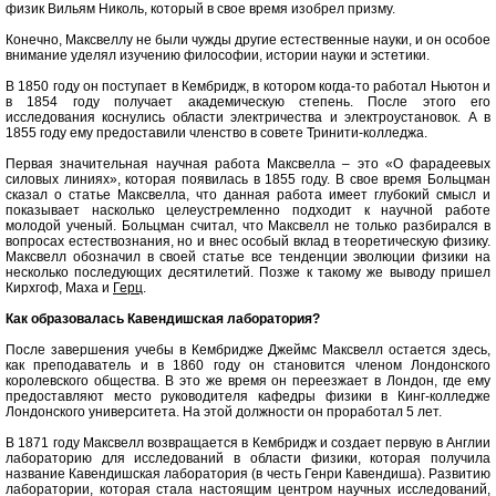
физик Вильям Николь, который в свое время изобрел призму.
Конечно, Максвеллу не были чужды другие естественные науки, и он особое
внимание уделял изучению философии, истории науки и эстетики.
В 1850 году он поступает в Кембридж, в котором когда-то работал Ньютон и
в 1854 году получает академическую степень. После этого его
исследования коснулись области электричества и электроустановок. А в
1855 году ему предоставили членство в совете Тринити-колледжа.
Первая значительная научная работа Максвелла – это «О фарадеевых
силовых линиях», которая появилась в 1855 году. В свое время Больцман
сказал о статье Максвелла, что данная работа имеет глубокий смысл и
показывает насколько целеустремленно подходит к научной работе
молодой ученый. Больцман считал, что Максвелл не только разбирался в
вопросах естествознания, но и внес особый вклад в теоретическую физику.
Максвелл обозначил в своей статье все тенденции эволюции физики на
несколько последующих десятилетий. Позже к такому же выводу пришел
Кирхгоф, Маха и
Герц
.
Как образовалась Кавендишская лаборатория?
После завершения учебы в Кембридже Джеймс Максвелл остается здесь,
как преподаватель и в 1860 году он становится членом Лондонского
королевского общества. В это же время он переезжает в Лондон, где ему
предоставляют место руководителя кафедры физики в Кинг-колледже
Лондонского университета. На этой должности он проработал 5 лет.
В 1871 году Максвелл возвращается в Кембридж и создает первую в Англии
лабораторию для исследований в области физики, которая получила
название Кавендишская лаборатория (в честь Генри Кавендиша). Развитию
лаборатории, которая стала настоящим центром научных исследований,