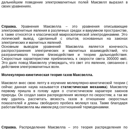
дальнейшем поведение электромагнитных полей Максвелл выразил в
своих уравнениях.
Справка.
Уравнения Максвелла – это уравнения описывающие
электромагнитные явления в различных средах и вакуумном пространстве,
а также относятся к классической макроскопической электродинамике. Это
логический вывод, сделанный с опытов, основанных на законах
электрических и магнитных явлений.
Основным выводом уравнений Максвелла является конечность
распространения электрических и магнитных взаимодействий, что
разграничивало теорию близкодействия и теорию дальнодействия.
Скоростные характеристики приблизились к скорости света 300000 км/с.
Это дало повод Максвеллу утверждать, что свет это явление, связанное с
действием электромагнитных волн.
Молекулярно-кинетическая теория газов Максвелла.
Максвелл внес свою лепту в изучение молекулярно-кинетической теории (
сейчас данная наука называется
статистическая механика
). Максвеллу
первому пришла в голову идея о статистическом характере законов
природы. Он создал закон распределения молекул по скоростям, а так же
ему удалось рассчитать вязкость газов в отношении скоростных
показателей и длины свободного пробега молекул газа. Также благодаря
работам Максвелла мы имеем ряд соотношений термодинамики.
Справка.
Распределение Максвелла – это теория распределения по