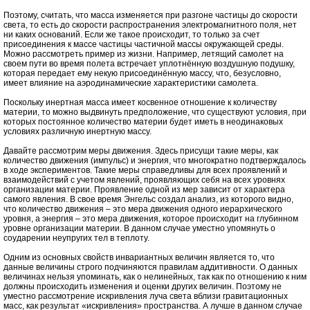
Поэтому, считать, что масса изменяется при разгоне частицы до скорости
света, то есть до скорости распространения электромагнитного поля, нет
ни каких оснований. Если же такое происходит, то только за счет
присоединения к массе частицы частичной массы окружающей среды.
Можно рассмотреть пример из жизни. Например, летящий самолет на
своем пути во время полета встречает уплотнённую воздушную подушку,
которая передает ему некую присоединённую массу, что, безусловно,
имеет влияние на аэродинамические характеристики самолета.
Поскольку инертная масса имеет косвенное отношение к количеству
материи, то можно выдвинуть предположение, что существуют условия, при
которых постоянное количество материи будет иметь в неодинаковых
условиях различную инертную массу.
Давайте рассмотрим меры движения. Здесь присущи такие меры, как
количество движения (импульс) и энергия, что многократно подтверждалось
в ходе экспериментов. Такие меры справедливы для всех проявлений и
взаимодействий с учетом явлений, проявляющих себя на всех уровнях
организации материи. Проявление одной из мер зависит от характера
самого явления. В свое время Энгельс создал анализ, из которого видно,
что количество движения – это мера движения одного иерархического
уровня, а энергия – это мера движения, которое происходит на глубинном
уровне организации материи. В данном случае уместно упомянуть о
соударении неупругих тел в теплоту.
Одним из основных свойств инвариантных величин является то, что
данные величины строго подчиняются правилам аддитивности. О данных
величинах нельзя упоминать, как о нелинейных, так как по отношению к ним
должны происходить изменения и оценки других величин. Поэтому не
уместно рассмотрение искривления луча света вблизи гравитационных
масс, как результат «искривления» пространства. А лучше в данном случае