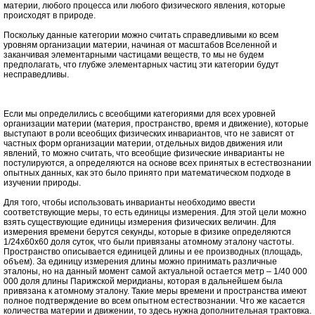
материи, любого процесса или любого физического явления, которые
происходят в природе.
Поскольку данные категории можно считать справедливыми ко всем
уровням организации материи, начиная от масштабов Вселенной и
заканчивая элементарными частицами веществ, то мы не будем
предполагать, что глубже элементарных частиц эти категории будут
несправедливы.
Если мы определились с всеобщими категориями для всех уровней
организации материи (материя, пространство, время и движение), которые
выступают в роли всеобщих физических инвариантов, что не зависят от
частных форм организации материи, отдельных видов движения или
явлений, то можно считать, что всеобщие физические инварианты не
постулируются, а определяются на основе всех принятых в естествознании
опытных данных, как это было принято при математическом подходе в
изучении природы.
Для того, чтобы использовать инварианты необходимо ввести
соответствующие меры, то есть единицы измерения. Для этой цели можно
взять существующие единицы измерения физических величин. Для
измерения времени берутся секунды, которые в физике определяются
1/24х60х60 доля суток, что были привязаны атомному эталону частоты.
Пространство описывается единицей длины и ее производных (площадь,
объем). За единицу измерения длины можно принимать различные
эталоны, но на данный момент самой актуальной остается метр – 1/40 000
000 доля длины Парижской меридианы, которая в дальнейшем была
привязана к атомному эталону. Такие меры времени и пространства имеют
полное подтверждение во всем опытном естествознании. Что же касается
количества материи и движении, то здесь нужна дополнительная трактовка.