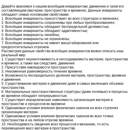
Давайте вернемся к нашим всеобщим инвариантам: движению и трем его
составляющим (материи, пространству и времени). Данные инварианты
обладают семью основными свойствами:
1. Всеобщие инварианты присутствуют во всех структурах и явлениях;
2. Всеобщие инварианты сохраняемы при любых преобразованиях;
3. Всеобщие инварианты обладают беспредельной делимостью;
4. Всеобщие инварианты обладают аддитивностью;
5. Всеобщие инварианты линейны;
6. Всеобщие инварианты не ограничены;
7. Всеобщие инварианты не имеют масштабирования или
предпочтительных отрезков.
Рассмотрев данные свойства всеобщих инвариантов можно описать наш
реальный мир:
1. Существует неуничтожимость и несоздаваемость материи, пространства
и времени, а также как следствие, движения.
2. Присутствие евклидовости пространства.
3. Неизменная равномерность течения времени.
4. Возможность беспредельного деления материи, пространства, времени
и движения.
5. Существование материи и движения даже в самых маленьких объемах
пространства.
6. Материальные пространственные структуры (даже полевые) и процессы
во времени обладают непрерывностью.
7. Существует иерархическая зависимость организации материи в
пространстве и процессов во времени.
8. Одинаковые условия влияния физических законов на всех ступенях
организации материи.
9. Одинаковые условия влияния физических законов во всех точках
пространства и на любом отрезке времени.
10. Необходимость сведения всех процессов к механике, то есть
перемещения масс материи в пространстве.