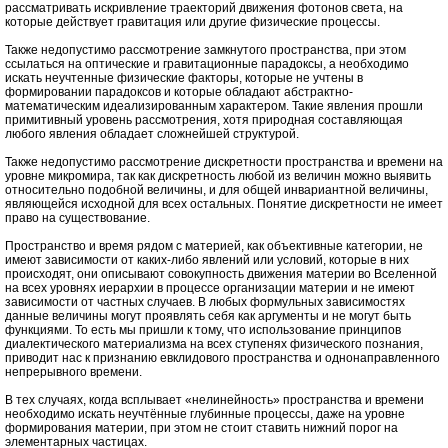
рассматривать искривление траекторий движения фотонов света, на
которые действует гравитация или другие физические процессы.
Также недопустимо рассмотрение замкнутого пространства, при этом
ссылаться на оптические и гравитационные парадоксы, а необходимо
искать неучтенные физические факторы, которые не учтены в
формировании парадоксов и которые обладают абстрактно-
математическим идеализированным характером. Такие явления прошли
примитивный уровень рассмотрения, хотя природная составляющая
любого явления обладает сложнейшей структурой.
Также недопустимо рассмотрение дискретности пространства и времени на
уровне микромира, так как дискретность любой из величин можно выявить
относительно подобной величины, и для общей инвариантной величины,
являющейся исходной для всех остальных. Понятие дискретности не имеет
право на существование.
Пространство и время рядом с материей, как объективные категории, не
имеют зависимости от каких-либо явлений или условий, которые в них
происходят, они описывают совокупность движения материи во Вселенной
на всех уровнях иерархии в процессе организации материи и не имеют
зависимости от частных случаев. В любых формульных зависимостях
данные величины могут проявлять себя как аргументы и не могут быть
функциями. То есть мы пришли к тому, что использование принципов
диалектического материализма на всех ступенях физического познания,
приводит нас к признанию евклидового пространства и однонаправленного
непрерывного времени.
В тех случаях, когда всплывает «нелинейность» пространства и времени
необходимо искать неучтённые глубинные процессы, даже на уровне
формирования материи, при этом не стоит ставить нижний порог на
элементарных частицах.