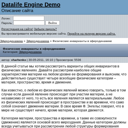
Datalife Engine Demo
Описание сайта
Логин:
Пароль:
Регистрация на сайте!
Забыли пароль?
Вы просматриваете мобильную версию сайта.
Перейти на полную версию сайта.
Эфиродинамика
»
Эфиродинамика
» Физические инварианты в эфиродинамике
Физические инварианты в эфиродинамике
Категория:
Эфиродинамика
автор:
vharhenko
| 30-05-2011, 16:10 | Просмотров: 5536
В данной статье мы хотим рассмотреть варианты общих инвариантов в
физических явлениях. Давайте рассмотрим наиболее общие
характеристики материи на любом уровне ее формирования и выясним, что
действительно существует четыре всеобщие физические категории –
материя, пространство, время и движение.
Как известно, о любом из физических явлений можно говорить, только в том
случае если данной явление происходит при участии материи, а не
независимо от него, то есть все явления являются материальными. Любое
из физических явлений происходит в пространстве и во времени, что само
собой означает движение материи. В свое время Ф. Энгельс говорил, что в
мире не существует ничего, кроме материи, которая движется.
Категории материи, пространства и времени, а также их совокупности
(движение) являются основой всего мироздания. Данные категории должны
всегда учитываться при рассмотрении любой структуры формирования