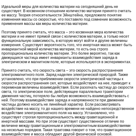
Идеальной меры для количества материи на сегодняшний день не
существует. В косвенном отношении количество материи принято считать
ее массу. Теория относительности Эйнштейна, предложило понятие
изменения массы со скоростью, что поставило под сомнение возможность
применения массы как меры количества материи.
Поэтому принято считать, что масса – это косвенная мера количества
материи и не имеет прямой связи с количеством материи, а только несет
функциональную зависимость, в которую могут войти и другие величины
измерения. Существует вероятность того, что инертная масса может быть
инвариантной мерой количества материи, то есть она строго
пропорциональна количеству материи. Это более вероятно, так как
движущаяся частица имеет инварианты взаимодействия заряда в
электрическом и магнитном поле, которые используются в экспериментах.
Принято считать, что скорость света – это скорость распространения
электромагнитного поля. Заряд наделен электрической природой. Также
установлено, что при приближении скорости электрической частицы к
скорости распространения сил, которые воздействуют на нее, приводит к
переменам величины взаимодействия. Если разогнать частицу до скорости
света, то электрическое поле, действующее параллельно траектории
движения частиц, потеряло бы любую возможность взаимодействовать с
ней. Поэтому взаимодействие заряда и напряженности при движении
частицы должно носить не линейный характер. Если рассматривать
воздействие на массу, то до нашего времени не найдено непосредственное
воздействие электромагнитного поля на массу. Установлено, что
существует строгая пропорциональность между гравитационной и
инертной массами. Но при этом существует существенное отличие по
величине между гравитационным и электромагнитным взаимодействиями
на несколько порядков. Такая трактовка говорит о том, что гравитационное
взаимодействие и масса обладают другой физической основой.