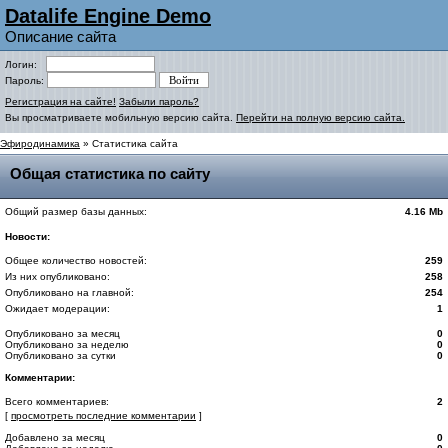
Datalife Engine Demo
Описание сайта
Логин:
Пароль:
Регистрация на сайте!
Забыли пароль?
Вы просматриваете мобильную версию сайта.
Перейти на полную версию сайта.
Эфиродинамика
» Статистика сайта
Общая статистика по сайту
Общий размер базы данных:
4.16 Mb
Новости:
Общее количество новостей:
259
Из них опубликовано:
258
Опубликовано на главной:
254
Ожидает модерации:
1
Опубликовано за месяц
0
Опубликовано за неделю
0
Опубликовано за сутки
0
Комментарии:
Всего комментариев:
2
[
просмотреть последние комментарии
]
Добавлено за месяц
0