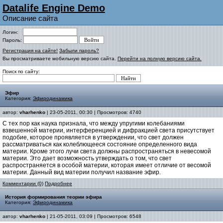
Datalife Engine Demo
Описание сайта
Логин:
Пароль:
Регистрация на сайте!
Забыли пароль?
Вы просматриваете мобильную версию сайта.
Перейти на полную версию сайта.
Поиск по сайту:
Эфир
Категория:
Эфиродинамика
автор:
vharhenko
| 23-05-2011, 00:30 | Просмотров: 4740
С тех пор как наука признала, что между упругими колебаниями
взвешенной материи, интерференцией и дифракцией света присутствует
подобие, которое проявляется в утверждении, что свет должен
рассматриваться как колеблющееся состояние определенного вида
материи. Кроме этого лучи света должны распространяться в невесомой
материи. Это дает возможность утверждать о том, что свет
распространяется в особой материи, которая имеет отличие от весомой
материи. Данный вид материи получил название эфир.
Комментарии (0)
Подробнее
История формирования теории эфира
Категория:
Эфиродинамика
автор:
vharhenko
| 21-05-2011, 03:09 | Просмотров: 6548