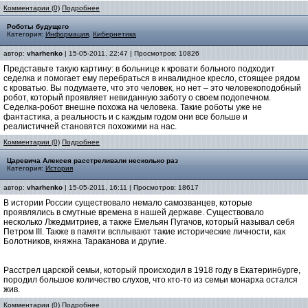
Комментарии (0)
Подробнее
Роботы будущего
Категория:
Информация
,
Кибернетика
автор:
vharhenko
| 15-05-2011, 22:47 | Просмотров: 10826
Представьте такую картину: в больнице к кровати больного подходит
седелка и помогает ему перебраться в инвалидное кресло, стоящее рядом
с кроватью. Вы подумаете, что это человек, но нет – это человекоподобный
робот, который проявляет невиданную заботу о своем подопечном.
Седелка-робот внешне похожа на человека. Такие роботы уже не
фантастика, а реальность и с каждым годом они все больше и
реалистичней становятся похожими на нас.
Комментарии (0)
Подробнее
Царевича Алексея расстреливали несколько раз
Категория:
История
автор:
vharhenko
| 15-05-2011, 16:11 | Просмотров: 18617
В истории России существовало немало самозванцев, которые
проявлялись в смутные времена в нашей державе. Существовало
несколько Лжедмитриев, а также Емельян Пугачов, который называл себя
Петром III. Также в памяти всплывают такие исторические личности, как
Болотников, княжна Тараканова и другие.
Расстрел царской семьи, который происходил в 1918 году в Екатеринбурге,
породил большое количество слухов, что кто-то из семьи монарха остался
жив.
Комментарии (0)
Подробнее