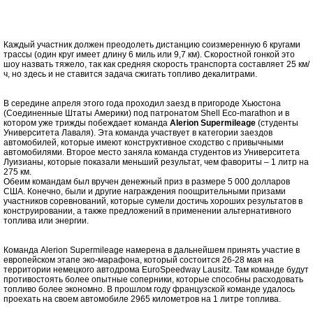
Каждый участник должен преодолеть дистанцию соизмеренную 6 кругами
трассы (один круг имеет длину 6 миль или 9,7 км). Скоростной гонкой это
шоу назвать тяжело, так как средняя скорость транспорта составляет 25 км/
ч, но здесь и не ставится задача сжигать топливо декалитрами.
В середине апреля этого года проходил заезд в пригороде Хьюстона
(Соединенные Штаты Америки) под патронатом Shell Eco-marathon и в
котором уже трижды побеждает команда
Alerion Supermileage
(студенты
Университета Лаваля). Эта команда участвует в категории заездов
автомобилей, которые имеют конструктивное сходство с привычными
автомобилями. Второе место заняла команда студентов из Университета
Луизианы, которые показали меньший результат, чем фавориты – 1 литр на
275 км.
Обеим командам был вручен денежный приз в размере 5 000 долларов
США. Конечно, были и другие награждения поощрительными призами
участников соревнований, которые сумели достичь хороших результатов в
конструировании, а также предложений в применении альтернативного
топлива или энергии.
Команда Alerion Supermileage намерена в дальнейшем принять участие в
европейском этапе эко-марафона, который состоится 26-28 мая на
территории немецкого автодрома EuroSpeedway Lausitz. Там команде будут
противостоять более опытные соперники, которые способны расходовать
топливо более экономно. В прошлом году французской команде удалось
проехать на своем автомобиле 2965 километров на 1 литре топлива.