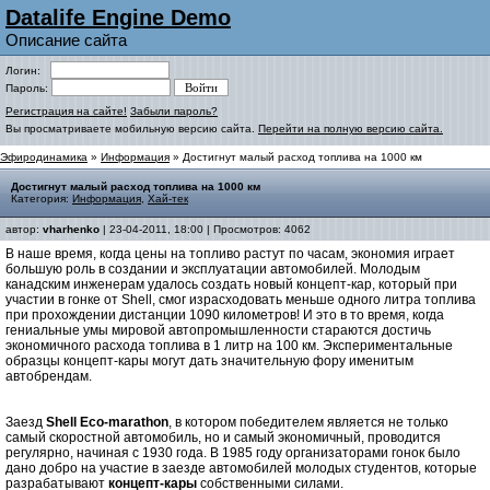
Datalife Engine Demo
Описание сайта
Логин:
Пароль:
Регистрация на сайте!
Забыли пароль?
Вы просматриваете мобильную версию сайта.
Перейти на полную версию сайта.
Эфиродинамика
»
Информация
» Достигнут малый расход топлива на 1000 км
Достигнут малый расход топлива на 1000 км
Категория:
Информация
,
Хай-тек
автор:
vharhenko
| 23-04-2011, 18:00 | Просмотров: 4062
В наше время, когда цены на топливо растут по часам, экономия играет
большую роль в создании и эксплуатации автомобилей. Молодым
канадским инженерам удалось создать новый концепт-кар, который при
участии в гонке от Shell, смог израсходовать меньше одного литра топлива
при прохождении дистанции 1090 километров! И это в то время, когда
гениальные умы мировой автопромышленности стараются достичь
экономичного расхода топлива в 1 литр на 100 км. Экспериментальные
образцы концепт-кары могут дать значительную фору именитым
автобрендам.
Заезд
Shell Eco-marathon
, в котором победителем является не только
самый скоростной автомобиль, но и самый экономичный, проводится
регулярно, начиная с 1930 года. В 1985 году организаторами гонок было
дано добро на участие в заезде автомобилей молодых студентов, которые
разрабатывают
концепт-кары
собственными силами.