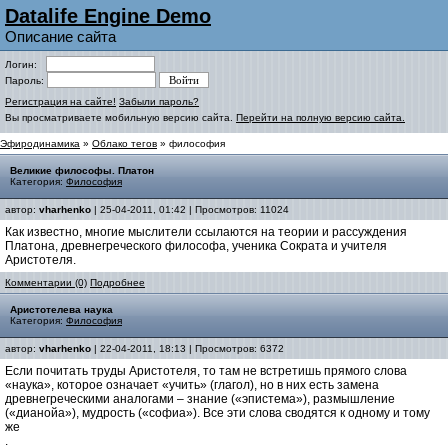
Datalife Engine Demo
Описание сайта
Логин:
Пароль:
Регистрация на сайте!
Забыли пароль?
Вы просматриваете мобильную версию сайта.
Перейти на полную версию сайта.
Эфиродинамика
»
Облако тегов
» философия
Великие философы. Платон
Категория:
Философия
автор:
vharhenko
| 25-04-2011, 01:42 | Просмотров: 11024
Как известно, многие мыслители ссылаются на теории и рассуждения
Платона, древнегреческого философа, ученика Сократа и учителя
Аристотеля.
Комментарии (0)
Подробнее
Аристотелева наука
Категория:
Философия
автор:
vharhenko
| 22-04-2011, 18:13 | Просмотров: 6372
Если почитать труды Аристотеля, то там не встретишь прямого слова
«наука», которое означает «учить» (глагол), но в них есть замена
древнегреческими аналогами – знание («эпистема»), размышление
(«дианойа»), мудрость («софиа»). Все эти слова сводятся к одному и тому
же
.