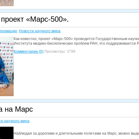
 проект «Марс-500».
формация
,
Новости научного мира
Как известно, проект «Марс-500» проводится Государственным научн
Института медико-биологических проблем РАН, что поддерживается
Комментарии (0)
Просмотры: 3799
а на Марс
и научного мира
Наблюдая за дорогими и длительными полетами на Марс, можно выде