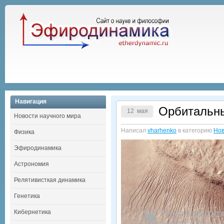
Навигация
Орбитальны
12 мая
Новости научного мира
Написал
vharhenko
в категорию
Нов
Физика
Эфиродинамика
Астрономия
Релятивисткая динамика
Генетика
Кибернетика