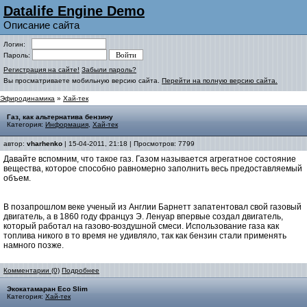
Datalife Engine Demo
Описание сайта
Логин:
Пароль:
Регистрация на сайте!
Забыли пароль?
Вы просматриваете мобильную версию сайта.
Перейти на полную версию сайта.
Эфиродинамика
»
Хай-тек
Газ, как альтернатива бензину
Категория:
Информация
,
Хай-тек
автор:
vharhenko
| 15-04-2011, 21:18 | Просмотров: 7799
Давайте вспомним, что такое газ. Газом называется агрегатное состояние
вещества, которое способно равномерно заполнить весь предоставляемый
объем.
В позапрошлом веке ученый из Англии Барнетт запатентовал свой газовый
двигатель, а в 1860 году француз Э. Ленуар впервые создал двигатель,
который работал на газово-воздушной смеси. Использование газа как
топлива никого в то время не удивляло, так как бензин стали применять
намного позже.
Комментарии (0)
Подробнее
Экокатамаран Eco Slim
Категория:
Хай-тек