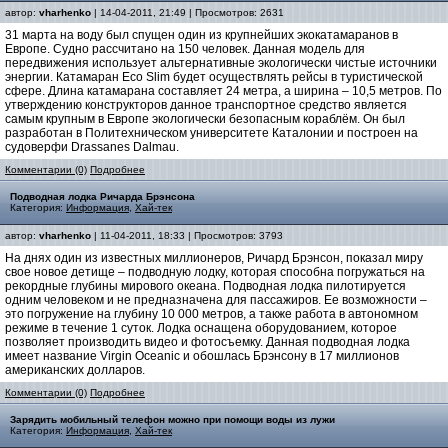
автор:
vharhenko
| 14-04-2011, 21:49 | Просмотров: 2631
31 марта на воду был спущен один из крупнейших экокатамаранов в
Европе. Судно рассчитано на 150 человек. Данная модель для
передвижения использует альтернативные экологически чистые источники
энергии. Катамаран Eco Slim будет осуществлять рейсы в туристической
сфере. Длина катамарана составляет 24 метра, а ширина – 10,5 метров. По
утверждению конструкторов данное транспортное средство является
самым крупным в Европе экологически безопасным кораблём. Он был
разработан в Политехническом университете Каталонии и построен на
судоверфи Drassanes Dalmau.
Комментарии (0)
Подробнее
Подводная лодка Ричарда Брэнсона
Категория:
Информация
,
Хай-тек
автор:
vharhenko
| 11-04-2011, 18:33 | Просмотров: 3793
На днях один из известных миллионеров, Ричард Брэнсон, показал миру
свое новое детище – подводную лодку, которая способна погружаться на
рекордные глубины мирового океана. Подводная лодка пилотируется
одним человеком и не предназначена для пассажиров. Ее возможности –
это погружение на глубину 10 000 метров, а также работа в автономном
режиме в течение 1 суток. Лодка оснащена оборудованием, которое
позволяет производить видео и фотосъемку. Данная подводная лодка
имеет название Virgin Oceanic и обошлась Брэнсону в 17 миллионов
американских долларов.
Комментарии (0)
Подробнее
Зарядить мобильный телефон можно при помощи воды из лужи
Категория:
Информация
,
Хай-тек