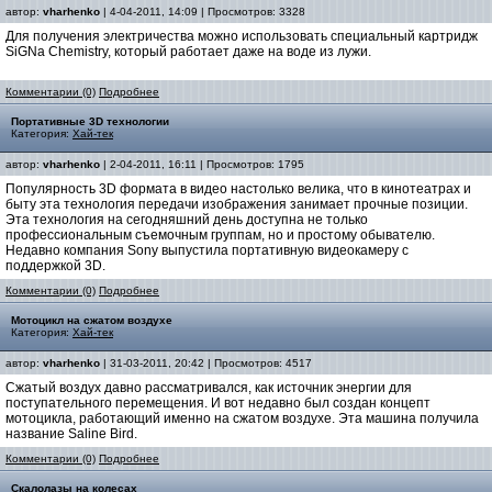
автор:
vharhenko
| 4-04-2011, 14:09 | Просмотров: 3328
Для получения электричества можно использовать специальный картридж
SiGNa Chemistry, который работает даже на воде из лужи.
Комментарии (0)
Подробнее
Портативные 3D технологии
Категория:
Хай-тек
автор:
vharhenko
| 2-04-2011, 16:11 | Просмотров: 1795
Популярность 3D формата в видео настолько велика, что в кинотеатрах и
быту эта технология передачи изображения занимает прочные позиции.
Эта технология на сегодняшний день доступна не только
профессиональным съемочным группам, но и простому обывателю.
Недавно компания Sony выпустила портативную видеокамеру с
поддержкой 3D.
Комментарии (0)
Подробнее
Мотоцикл на сжатом воздухе
Категория:
Хай-тек
автор:
vharhenko
| 31-03-2011, 20:42 | Просмотров: 4517
Сжатый воздух давно рассматривался, как источник энергии для
поступательного перемещения. И вот недавно был создан концепт
мотоцикла, работающий именно на сжатом воздухе. Эта машина получила
название Saline Bird.
Комментарии (0)
Подробнее
Скалолазы на колесах