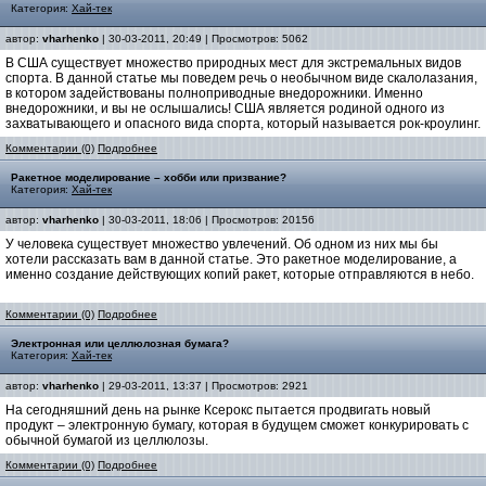
Категория:
Хай-тек
автор:
vharhenko
| 30-03-2011, 20:49 | Просмотров: 5062
В США существует множество природных мест для экстремальных видов
спорта. В данной статье мы поведем речь о необычном виде скалолазания,
в котором задействованы полноприводные внедорожники. Именно
внедорожники, и вы не ослышались! США является родиной одного из
захватывающего и опасного вида спорта, который называется рок-кроулинг.
Комментарии (0)
Подробнее
Ракетное моделирование – хобби или призвание?
Категория:
Хай-тек
автор:
vharhenko
| 30-03-2011, 18:06 | Просмотров: 20156
У человека существует множество увлечений. Об одном из них мы бы
хотели рассказать вам в данной статье. Это ракетное моделирование, а
именно создание действующих копий ракет, которые отправляются в небо.
Комментарии (0)
Подробнее
Электронная или целлюлозная бумага?
Категория:
Хай-тек
автор:
vharhenko
| 29-03-2011, 13:37 | Просмотров: 2921
На сегодняшний день на рынке Ксерокс пытается продвигать новый
продукт – электронную бумагу, которая в будущем сможет конкурировать с
обычной бумагой из целлюлозы.
Комментарии (0)
Подробнее