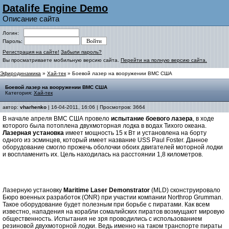
Datalife Engine Demo
Описание сайта
Логин:
Пароль:
Регистрация на сайте!
Забыли пароль?
Вы просматриваете мобильную версию сайта.
Перейти на полную версию сайта.
Эфиродинамика
»
Хай-тек
» Боевой лазер на вооружении ВМС США
Боевой лазер на вооружении ВМС США
Категория:
Хай-тек
автор:
vharhenko
| 16-04-2011, 16:06 | Просмотров: 3664
В начале апреля ВМС США провело
испытание боевого лазера
, в ходе
которого была потоплена двухмоторная лодка в водах Тихого океана.
Лазерная установка
имеет мощность 15 к Вт и установлена на борту
одного из эсминцев, который имеет название USS Paul Foster. Данное
оборудование смогло прожечь оболочки обоих двигателей моторной лодки
и воспламенить их. Цель находилась на расстоянии 1,8 километров.
Лазерную установку
Maritime Laser Demonstrator
(MLD) сконструировало
Бюро военных разработок (ONR) при участии компании Northrop Grumman.
Такое оборудование будет полезным при борьбе с пиратами. Как всем
известно, нападения на корабли сомалийских пиратов возмущают мировую
общественность. Испытания не зря проводились с использованием
резиновой двухмоторной лодки. Ведь именно на таком транспорте пираты