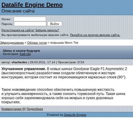
Datalife Engine Demo
Описание сайта
Логин:
Пароль:
Регистрация на сайте!
Забыли пароль?
Вы просматриваете мобильную версию сайта.
Перейти на полную версию сайта.
Эфиродинамика
»
Облако тегов
» покрышка Moon Tire
Шины в нашем будущем
Категория:
Хай-тек
автор:
vharhenko
| 28-03-2011, 17:14 | Просмотров: 3724
Улучшенное управление.
В новых шинах Goodyear Eagle F1 Asymmetric 2
(высокоскоростные) разработчики создали облегченную и жесткую
конструкцию, которая состоит из пересекающихся каркасных слоев (90°).
Такое нововведение способно обеспечить повышенную жесткость
и улучшить маневренность, а также снизить тормозной путь. Такая шина
хорошо себя зарекомендовала себя на мокрых и сухих дорожных
покрытиях.
Комментарии (0)
Подробнее
Powered by
DataLife Engine