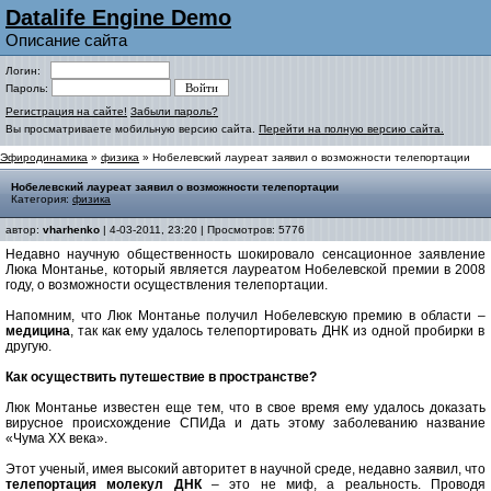
Datalife Engine Demo
Описание сайта
Логин:
Пароль:
Регистрация на сайте!
Забыли пароль?
Вы просматриваете мобильную версию сайта.
Перейти на полную версию сайта.
Эфиродинамика
»
физика
» Нобелевский лауреат заявил о возможности телепортации
Нобелевский лауреат заявил о возможности телепортации
Категория:
физика
автор:
vharhenko
| 4-03-2011, 23:20 | Просмотров: 5776
Недавно научную общественность шокировало сенсационное заявление
Люка Монтанье, который является лауреатом Нобелевской премии в 2008
году, о возможности осуществления телепортации.
Напомним, что Люк Монтанье получил Нобелевскую премию в области –
медицина
, так как ему удалось телепортировать ДНК из одной пробирки в
другую.
Как осуществить путешествие в пространстве?
Люк Монтанье известен еще тем, что в свое время ему удалось доказать
вирусное происхождение СПИДа и дать этому заболеванию название
«Чума XX века».
Этот ученый, имея высокий авторитет в научной среде, недавно заявил, что
телепортация молекул ДНК
– это не миф, а реальность. Проводя