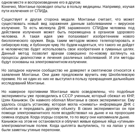
одном месте и воспроизведение его в другом.
Конечно, Монтанье проводил опыты в пользу медицины. Например, изучая
пути излечения от СПИДа.
Существует и другая сторона медали. Монтанье считает, что может
существовать новый вид заражения данным заболеванием – вирусное
излучение. То есть молекула ДНК зараженного СПИДом человека под
действием излучения может быть перемещена в организм здорового
человека. А такая идея уже попахивает изобретением нового
биологического оружия. Ведь таким методом можно телепортировать и
сибирскую язву, и бубонную чуму. Но будем надеяться, что такого не дойдет
и человечество будет использовать свои изобретения в гуманных целях.
Данный метод позволит врачам совершено по-новому взглянуть на
процессы диагностики и лечения различных заболеваний. И эти методы
будут основаны на электромагнитном излучении.
Но западное научное сообщество не доверяет и скептически относится к
заявления Монтанье. Они даже предложили вручить ему Шнобелевскую
премию. Но не один из них не выступил в пользу прекращения дальнейших
исследований Монтанье.
Но наверное противники Монтанье мало осведомлены, что подобные
эксперименты уже проводились в СССР ученным, который сбежал из КНР,
Цзян Каньчжэн. Он намного обогнал Монтанье в своих экспериментах. Ему
удалось создать установку, которая могла «снимать» информации ДНК с
объектов и передавать другому объекту. В своих экспериментах он при
помощи электромагнитного поля воздействовал на дыню и на проросшие
семена огурцов. Когда огурцы созрели, то по вкусу они напоминали дыню.
Каньчжэн на этом не остановился и облучил живые куриные яйца «утиным»
электромагнитным полем. Когда цыплята вылупились, то на лапах у них
были заметны утиные перепонки.