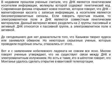
В недавнем прошлом ученные считали, что ДНК является генетическим
носителем информации, молекулы которой содержат генетический код.
Современная физика открывает новое понятие, которое говорит, что ДНК –
магнитофонная кассета с записью информации, а носителем являются
биоэлектромагнитные сигналы. Если говорить простым языком, то
электромагнитное поле и ДНК являются совместным генетическим
материалом. Данный материал можно разделить на 2 группы: пассивный и
активный. ДНК относится к пассивной группе, а электромагнитное поле к
активной.
До сегодняшнего дня нет доказательств того, что Каньчжэн творил чудеса
или занимался обманом. Но некоторые серьезные ученые, которые
проводили подобные опыты, отказались от этого.
Вот и с заявлением нобелевского лауреата не совсем все ясно. Многие
говорят ученные утверждают, что не существует связи между ДНК и
электромагнитным излучением. Но есть и такие, кто в шёпотом говорит, что
Монтанье удалось сделать открытие в квантовой телепортации.