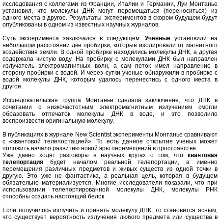
исследования с коллегами из Франции, Италии и Германии, Луи Монтанье
установил, что молекулы ДНК могут перемещаться (переноситься) из
одного места в другое. Результаты экспериментов в скором будущем будут
опубликованы в одном из известных научных журналов.
Суть эксперимента заключался в следующем.
Ученные
установили на
небольшом расстоянии две пробирки, которые изолировали от магнитного
воздействия земли. В одной пробирке находились молекулы ДНК, а другая
содержала чистую воду. На пробирку с молекулами ДНК был направлен
излучатель электромагнитных волн, а сам поток имел направление в
сторону пробирки с водой. И через сутки ученые обнаружили в пробирке с
водой молекулы ДНК, которым удалось перенестись с одного места в
другое.
Исследовательская группа Монтанье сделала заключение, что ДНК в
сочетании с низкочастотным электромагнитным излучением смогли
образовать отпечаток молекулы ДНК в воде, и это позволило
воспроизвести оригинальную молекулу.
В публикациях в журнале New Scientist эксперименты Монтанье сравнивают
с «квантовой телепортацией». То есть данное открытие ученых может
положить начало развитию новой эры перемещений в пространстве.
Уже давно ходят разговоры в научных кругах о том, что
квантовая
телепортация
будет началом реальной телепортации, а именно
перемещения различных предметов и живых существ из одной точки в
другую. Это уже не фантастика, а реальная цель, которая в будущем
обязательно материализуется. Многие исследователи показали, что при
использовании телепортированной молекулы ДНК, молекулы РНК
способны создать настоящий белок.
Если получилось излучить и принять молекулу ДНК, то становится ясным,
что существует вероятность излучения любого предмета или существа в