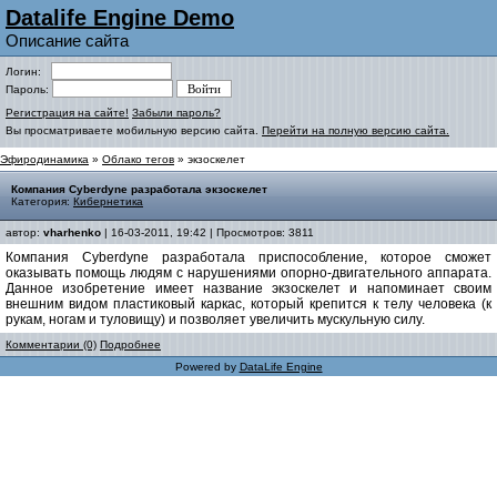
Datalife Engine Demo
Описание сайта
Логин:
Пароль:
Регистрация на сайте!
Забыли пароль?
Вы просматриваете мобильную версию сайта.
Перейти на полную версию сайта.
Эфиродинамика
»
Облако тегов
» экзоскелет
Компания Cyberdyne разработала экзоскелет
Категория:
Кибернетика
автор:
vharhenko
| 16-03-2011, 19:42 | Просмотров: 3811
Компания Cyberdyne разработала приспособление, которое сможет
оказывать помощь людям с нарушениями опорно-двигательного аппарата.
Данное изобретение имеет название экзоскелет и напоминает своим
внешним видом пластиковый каркас, который крепится к телу человека (к
рукам, ногам и туловищу) и позволяет увеличить мускульную силу.
Комментарии (0)
Подробнее
Powered by
DataLife Engine