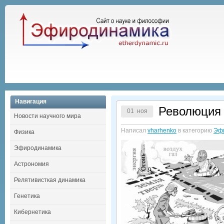
Навигация
Революция 
01 ноя
Новости научного мира
Написал
vharhenko
в категорию
Эф
Физика
Эфиродинамика
Астрономия
Релятивисткая динамика
Генетика
Кибернетика