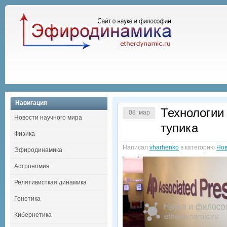
Навигация
Технологии
08 мар
Новости научного мира
тупика
Физика
Написал
vharhenko
в категорию
Нов
Эфиродинамика
Астрономия
Релятивисткая динамика
Генетика
Кибернетика