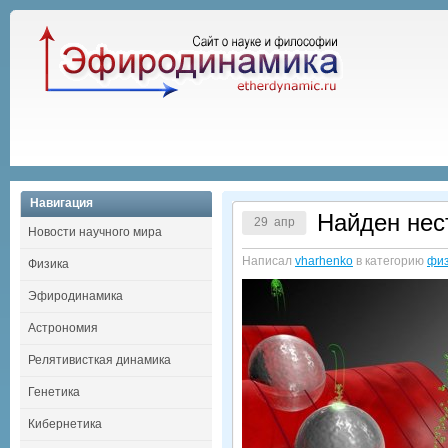
Навигация
Найден нес
29 апр
Новости научного мира
Написал
vharhenko
в категорию
физ
Физика
Эфиродинамика
Астрономия
Релятивисткая динамика
Генетика
Кибернетика