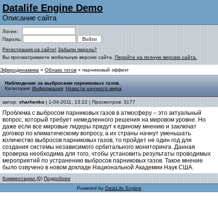
Datalife Engine Demo
Описание сайта
Логин:
Пароль:
Регистрация на сайте!
Забыли пароль?
Вы просматриваете мобильную версию сайта.
Перейти на полную версию сайта.
Эфиродинамика
»
Облако тегов
» парниковый эффект
Наблюдение за выбросами парниковых газов.
Категория:
Информация
,
Новости научного мира
автор:
vharhenko
| 1-04-2011, 13:22 | Просмотров: 3177
Проблема с выбросом парниковых газов в атмосферу – это актуальный
вопрос, который требует немедленного решения на мировом уровне. Но
даже если все мировые лидеры придут к единому мнению и заключат
договор по климатическому вопросу, а их страны начнут уменьшать
количество выбросов парниковых газов, то пройдет не один год для
создания системы независимого орбитального мониторинга. Данная
проверка необходима для того, чтобы установить результаты проводимых
мероприятий по устранению выбросов парниковых газов. Такое мнение
было озвучено в новом докладе Национальной Академии Наук США.
Комментарии (0)
Подробнее
Powered by
DataLife Engine