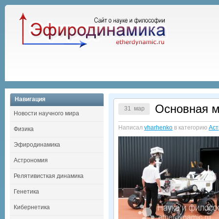
Навигация
Основная ми
31 мар
Новости научного мира
Написал
vharhenko
в категорию
Аст
Физика
Эфиродинамика
Астрономия
Релятивисткая динамика
Генетика
Кибернетика