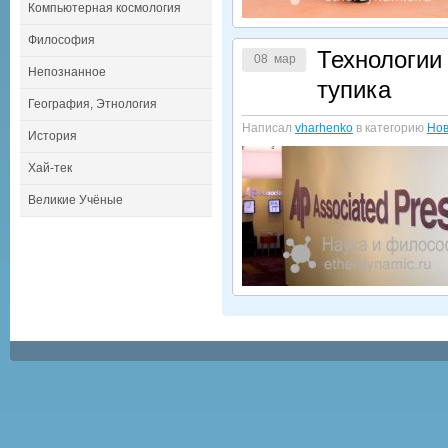
Компьютерная космология
Философия
Технологии
08 мар
Непознанное
тупика
География, Этнология
Написал
vharhenko
в категорию
Нов
История
Хай-тек
Великие Учёные