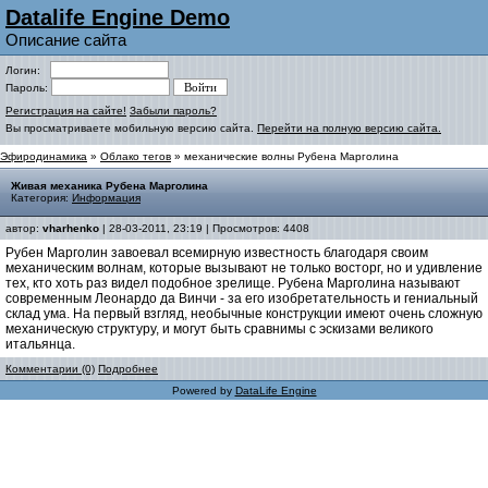
Datalife Engine Demo
Описание сайта
Логин:
Пароль:
Регистрация на сайте!
Забыли пароль?
Вы просматриваете мобильную версию сайта.
Перейти на полную версию сайта.
Эфиродинамика
»
Облако тегов
» механические волны Рубена Марголина
Живая механика Рубена Марголина
Категория:
Информация
автор:
vharhenko
| 28-03-2011, 23:19 | Просмотров: 4408
Рубен Марголин завоевал всемирную известность благодаря своим
механическим волнам, которые вызывают не только восторг, но и удивление
тех, кто хоть раз видел подобное зрелище. Рубена Марголина называют
современным Леонардо да Винчи - за его изобретательность и гениальный
склад ума. На первый взгляд, необычные конструкции имеют очень сложную
механическую структуру, и могут быть сравнимы с эскизами великого
итальянца.
Комментарии (0)
Подробнее
Powered by
DataLife Engine