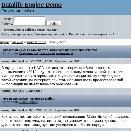
Datalife Engine Demo
Описание сайта
Логин:
Пароль:
Регистрация на сайте!
Забыли пароль?
Вы просматриваете мобильную версию сайта.
Перейти на полную версию сайта.
Эфиродинамика
»
Облако тегов
» конец света
Апокалипсис 2012 отменяется. НАСА опровергает пророчества
Категория:
Информация
,
Новости научного мира
автор:
vharhenko
| 1-05-2011, 16:03 | Просмотров: 3611
Ведущие эксперты НАСА считают, что теория приближающегося
апокалипсиса в 2012 году – это всего лишь плод человеческой фантазии.
Ученые считают, что огромную волну информации на эту тему создает
такой источник, как интернет, при этом большая часть предоставляемой
информации не имеет научного обоснования.
Комментарии (0)
Подробнее
Что предсказало нам племя Майя?
Категория:
Непознанное
автор:
vharhenko
| 3-03-2011, 16:45 | Просмотров: 8010
Как известно, артефакты древней цивилизации Майя были обнаружены
еще в конце восемнадцатого века, но ученым всего мира до сих пор не
удалось разгадать загадку этого ушедшего в небытие народа.