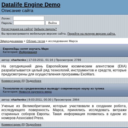
Datalife Engine Demo
Описание сайта
Логин:
Пароль:
Регистрация на сайте!
Забыли пароль?
Вы просматриваете мобильную версию сайта.
Перейти на полную версию сайта.
Эфиродинамика
»
Облако тегов
» исследование Марса
Европейцы хотят изучать Марс
Категория:
Информация
автор:
vharhenko
| 17-03-2011, 01:16 | Просмотров: 2789
На сегодняшний день Европейским космическим агентством (ЕКА)
разрабатывается целый ряд технологий, инструментов и средств, которые
предусмотрены для осуществления программы ExoMars.
Комментарии (0)
Подробнее
Технологии из средневековья выведут современную науку из тупика
Категория:
Новости научного мира
автор:
vharhenko
| 8-03-2011, 00:30 | Просмотров: 2864
Ученые из Великобритании, которые участвовали в создании робота,
исследующего поверхность Марса, принялись исследовать витражи
старинных соборов Европы. Такая информация появилась в одном из
номеров Associated Press.
Комментарии (0)
Подробнее