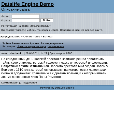
Datalife Engine Demo
Описание сайта
Логин:
Пароль:
Регистрация на сайте!
Забыли пароль?
Вы просматриваете мобильную версию сайта.
Перейти на полную версию сайта.
Эфиродинамика
»
Облако тегов
» Ватикан
Тайны Ватиканского Архива. Взгляд в прошлое
Категория:
Новости научного мира
,
Непознанное
автор:
vharhenko
| 22-04-2011, 14:22 | Просмотров: 8705
На сегодняшний день Папский престол в Ватикане решил приоткрыть
тайны своего архива, который содержит массу интересной информации.
Секретный архив Ватикана
или Папского престола был создан Полом V
Боргезе в 1610 году, который основывался на исторических материалах,
книгах и документах, хранившихся с древних времен, и к которым имели
доступ доверенные лица Папы Римского.
Комментарии (0)
Подробнее
Powered by
DataLife Engine