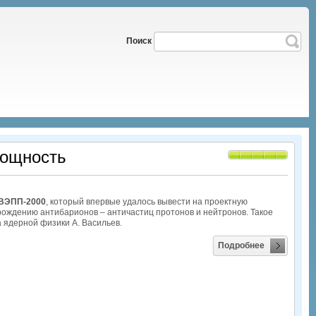
Поиск
мощность
 ВЭПП-2000
, который впервые удалось вывести на проектную
 рождению антибарионов – античастиц протонов и нейтронов. Такое
 ядерной физики А. Васильев.
Подробнее