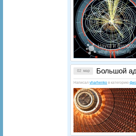
Большой ад
02 мар
Написал
vharhenko
в категорию
физ