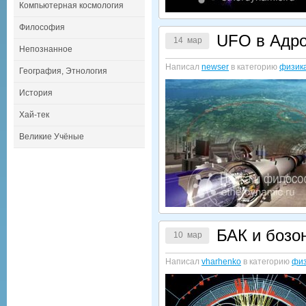
Компьютерная космология
Философия
UFO в Адро
14 мар
Непознанное
Написал
newser
в категорию
физик
География, Этнология
История
Хай-тек
Великие Учёные
БАК и бозон
10 мар
Написал
vharhenko
в категорию
физ