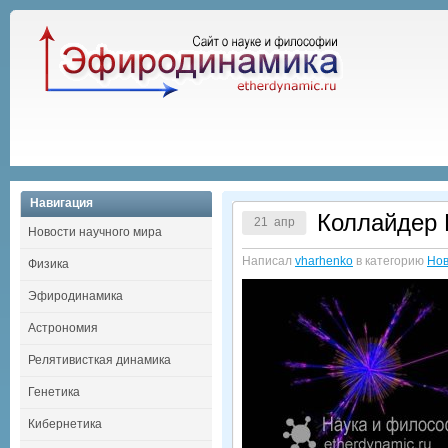
Навигация
Коллайдер 
21 апр
Новости научного мира
Написал
vharhenko
в категорию
Нов
Физика
Эфиродинамика
Астрономия
Релятивисткая динамика
Генетика
Кибернетика