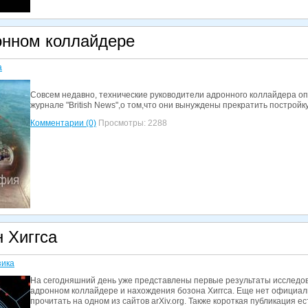
нном коллайдере
а
Совсем недавно, технические руководители адронного коллайдера оп
журнале "British News",о том,что они вынуждены прекратить постройку
Комментарии (0)
Просмотры: 2288
 Хиггса
ика
На сегодняшний день уже представлены первые результаты исследов
адронном коллайдере и нахождения бозона Хиггса. Еще нет официаль
прочитать на одном из сайтов arXiv.org. Также короткая публикация е