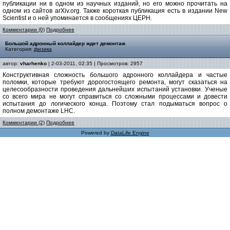
публикации ни в одном из научных изданий, но его можно прочитать на
одном из сайтов arXiv.org. Также короткая публикация есть в издании New
Scientist и о ней упоминается в сообщениях ЦЕРН.
Комментарии (0)
Подробнее
Большой адронный коллайдер ждет демонтаж
Категория:
физика
автор:
vharhenko
| 2-03-2011, 02:35 | Просмотров: 2957
Конструктивная сложность большого адронного коллайдера и частые
поломки, которые требуют дорогостоящего ремонта, могут сказаться на
целесообразности проведения дальнейших испытаний установки. Ученые
со всего мира не могут справиться со сложными процессами и довести
испытания до логического конца. Поэтому стал подыматься вопрос о
полном демонтаже LHC.
Комментарии (2)
Подробнее
Powered by
DataLife Engine