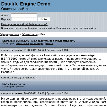
Datalife Engine Demo
Описание сайта
Логин:
Пароль:
Регистрация на сайте!
Забыли пароль?
Вы просматриваете мобильную версию сайта.
Перейти на полную версию сайта.
Эфиродинамика
»
Облако тегов
» БАК
Коллайдер ВЭПП-2000 начал работать на полную мощность
Категория:
Новости научного мира
,
физика
автор:
vharhenko
| 21-04-2011, 14:54 | Просмотров: 3913
В Институте ядерной физики в Новосибирске существует
коллайдер
ВЭПП-2000
, который впервые удалось вывести на проектную мощность,
что необходима для столкновения частиц. Это приведет к рождению
антибарионов – античастиц протонов и нейтронов. Такое заявление сделал
ученый пресс-секретарь Новосибирского Института ядерной физики А.
Васильев.
Комментарии (0)
Подробнее
БАК и бозон Хиггса
Категория:
физика
автор:
vharhenko
| 10-03-2011, 13:06 | Просмотров: 3164
На сегодняшний день уже представлены первые результаты исследований,
которые проводились при столкновении протонов в Большом адронном
коллайдере и нахождения бозона Хиггса. Еще нет официальной